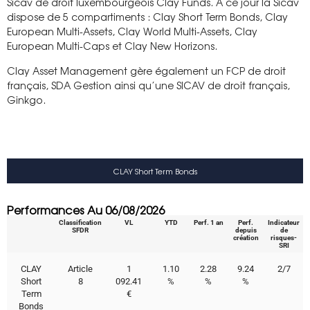
Sicav de droit luxembourgeois Clay Funds. A ce jour la Sicav
dispose de 5 compartiments : Clay Short Term Bonds, Clay
European Multi-Assets, Clay World Multi-Assets, Clay
European Multi-Caps et Clay New Horizons.
Clay Asset Management gère également un FCP de droit
français, SDA Gestion ainsi qu’une SICAV de droit français,
Ginkgo.
CLAY Short Term Bonds
Performances Au 06/08/2026
Classification
VL
YTD
Perf. 1 an
Perf.
Indicateur
SFDR
depuis
de
création
risques-
SRI
CLAY
Article
1
1.10
2.28
9.24
2/7
Short
8
092.41
%
%
%
Term
€
Bonds